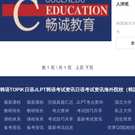
人浏览
韩国海洋大
大
学”(Korea M
查
坐落于韩
岛，是韩
海院校，
第 1 页 / 共 1 页 上页 下页
高级航海
韩语TOPIK
日语JLPT
韩语考试资讯
日语考试资讯
海外院校（韩
最新课程
最新课程
历届真题汇总
JLPT考点查询
国立大学
教研组长
教研组长
考点查询
考试技巧共享
私立大学
课程体系
课程体系
考试技巧共享
最新考试资讯
招生简章
备考资讯
备考资讯
最新考试信息
世界QS院校排