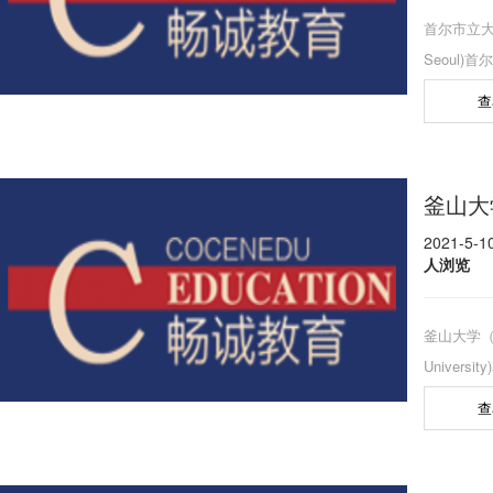
首尔市立大学(U
Seoul
设立于191
查
名为首尔
学院。以‘真
训。韩国
釜山大
大韩民国
2021-5-
人浏览
釜山大学（Pu
Univers
（Pusan Na
查
Univers
韩民国政府
韩国10所