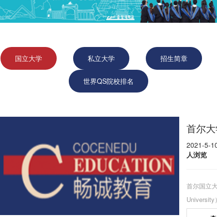
国立大学
私立大学
招生简章
世界QS院校排名
首尔大
2021-5-
人浏览
首尔国立大学（
Univer
当时的京