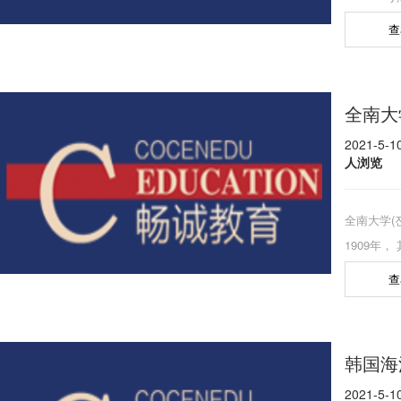
尚南道晋
查
大学，是
面积165
府。庆尚大
全南大
人、职工4
2021-5-
人浏览
全南大学(
1909年
学校·全南
查
月建校，
究部门的评
韩国大学S
韩国海
第4名。全
2021-5-