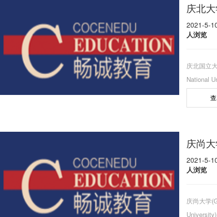
庆北大
位于韩国
2021-5-
人浏览
庆北国立大学
National
学是在韩
查
第二大国
三大城市，
大邱广域
庆尚大
校于1946
2021-5-
人浏览
庆尚大学(Gye
Univers