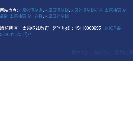
网站热点:
太原韩语培训
,
太原日语培训
,
太原韩语培训机构
,
太原韩语培训
品牌
,
太原韩语培训选择
,
太原日韩培训
版权所有：太原畅诚教育 咨询热线：15110383835
晋ICP备
2020013753号-1
技术支持：美炫互动
网站地图