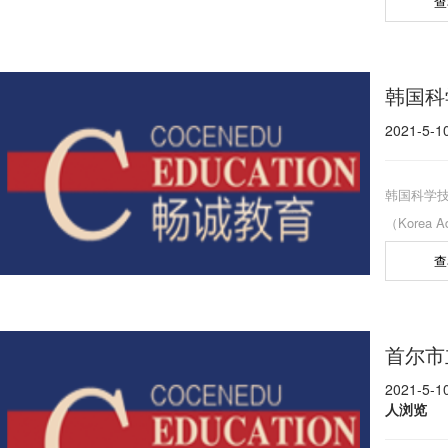
查
大）为主，
私立专门
综合大学。
韩国科
立大学校
2021-5-
展，成为
韩国科学
（Korea Ad
简称KAI
查
首尔市
2021-5-
人浏览