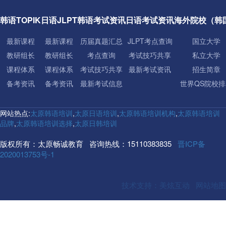
韩语TOPIK
日语JLPT
韩语考试资讯
日语考试资讯
海外院校（韩
最新课程
最新课程
历届真题汇总
JLPT考点查询
国立大学
教研组长
教研组长
考点查询
考试技巧共享
私立大学
课程体系
课程体系
考试技巧共享
最新考试资讯
招生简章
备考资讯
备考资讯
最新考试信息
世界QS院校排
网站热点:
太原韩语培训
,
太原日语培训
,
太原韩语培训机构
,
太原韩语培训
品牌
,
太原韩语培训选择
,
太原日韩培训
版权所有：太原畅诚教育 咨询热线：15110383835
晋ICP备
2020013753号-1
技术支持：美炫互动
网站地图