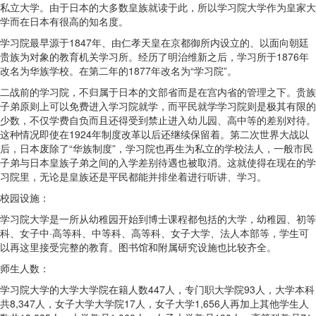
私立大学。由于日本的大多数皇族就读于此，所以学习院大学作为皇家大
学而在日本有很高的知名度。
学习院最早源于1847年、由仁孝天皇在京都御所内设立的、以面向朝廷
贵族为对象的教育机关学习所。经历了明治维新之后，学习所于1876年
改名为华族学校。在第二年的1877年改名为“学习院”。
二战前的学习院，不归属于日本的文部省而是在宫内省的管理之下。贵族
子弟原则上可以免费进入学习院就学，而平民就学学习院则是极其有限的
少数，不仅学费自负而且还得受到禁止进入幼儿园、高中等的差别对待。
这种情况即使在1924年制度改革以后还继续保留着。第二次世界大战以
后，日本废除了“华族制度”，学习院也再生为私立的学校法人，一般市民
子弟与日本皇族子弟之间的入学差别待遇也被取消。这就使得在现在的学
习院里，无论是皇族还是平民都能并排坐着进行听讲、学习。
校园设施：
学习院大学是一所从幼稚园开始到博士课程都包括的大学，幼稚园、初等
科、女子中·高等科、中等科、高等科、女子大学、法人本部等，学生可
以再这里接受完整的教育。图书馆和附属研究设施也比较齐全。
师生人数：
学习院大学的大学大学院在籍人数447人，专门职大学院93人，大学本科
共8,347人，女子大学大学院17人，女子大学1,656人再加上其他学生人