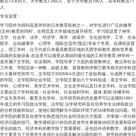
数共13,835人。大学教员1,060人，女子大学教员190人，高等科教员71
人.
专业设置：
学习院作为得到高度评价的日本教育机构之一，对学生进行广泛的修养
(文科)教育的同时，在商贸及大学领域也展开研究。学习院设置了神学、
文学、社会学、法学、经济学、商学、政策学、文化咨询学、工学、生命
医学、运动健康学、心理学、国际交流学(预定)等各个学系。在课程设置
上，理工学科，位于代表日本最高教育区域的关西学研都市,拥有世界最
高级的实验设备,在这里可以接受从基础到最先端的工程学教育;神学科一
直所属于文学院。在这期间，学院培养了大批的基督教神父、教父和社会
工作者。学院还就一神教，如犹太教、基督教和伊斯兰教等相关的学科进
行大量研究和学习。文学院于2005年4月进行了改组再编，分成两个独立
的学院：文学院和社会学院。文学院主要由六个学科组成：英文学科、哲
学科、心理学科、美学艺术学科、文化史学科以及日本文学科。社会学院
主要由五个学科组成：社会学科、社会福利学科、媒体·新闻·传播学科、
产业关系学科、教育文化学科。法学研究科的历史最早可以追溯到1891
年成立的学习院政法学校。法学院·法学研究科旨在培养学生法律和政治
的分析技能和知识，使他们能理解当今国际环境下的法律和政治问题。经
济学院的教育旨在使学生熟悉现代社会经济的方方面面，并掌握一些分析
经济问题的技巧。教学课程设计的目的是使学生掌握推动经济发展和应对
变化的能力。经济本科的教学除了普通课程，还包括外语和数学。课题研
究主要是为了培养学生发现社会问题及解决问题的能力。研究科的教学目