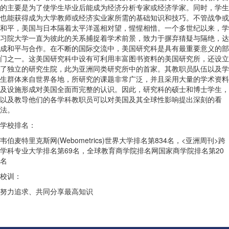
的主要是为了使学生毕业后能成为经济分析专家或经济学家。同时，学生
也能获得成为大学教师或经济实业家所需的基础知识和技巧。不管战争或
和平，美国与日本隔着太平洋遥相对望，惺惺相惜。一个多世纪以来，学
习院大学一直为彼此的关系捕捉着学术前景，致力于摒弃猜疑与隔绝，达
成和平与合作。在不断的国际交流中，美国研究科是具有最重要意义的部
门之一。这美国研究科中设有可利用丰富图书资料的美国研究所，还设立
了独立的研究生院，此为亚洲同类研究所中的首家。其教职员队伍以及学
生群体来自世界各地，所研究的课题非常广泛，并且采用大量的学术资料
及设施形成对美国全面而完整的认识。因此，研究科的硕士和博士学生，
以及教导他们的各学科教职员可以对美国及其全球性影响提出深刻的看
法。
学校排名：
韦伯麦特里克斯网(Webometrics)世界大学排名第834名，<亚洲周刊>跨
学科专业大学排名第69名，全球教育商学院排名网国家商学院排名第20
名
校训：
努力追求、共同分享最高知识